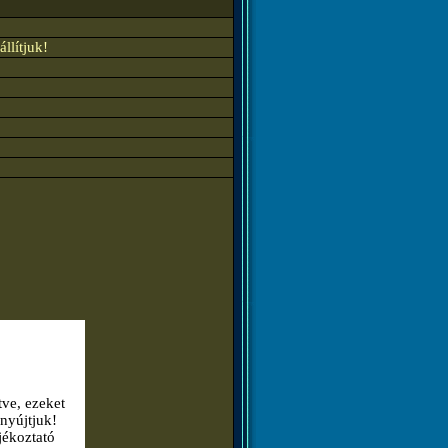
llítjuk!
tve, ezeket
nyújtjuk!
jékoztató