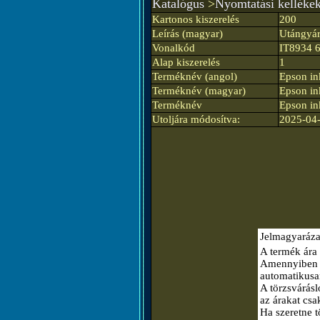
Katalógus
>
Nyomtatási kelléke
Kartonos kiszerelés
200
Leírás (magyar)
Utángyár
Vonalkód
IT8934 
Alap kiszerelés
1
Terméknév (angol)
Epson in
Terméknév (magyar)
Epson in
Terméknév
Epson in
Utoljára módosítva:
2025-04-
Jelmagyaráza
A termék ára 
Amennyiben el
automatikusa
A törzsvárásló
az árakat csa
Ha szeretne t