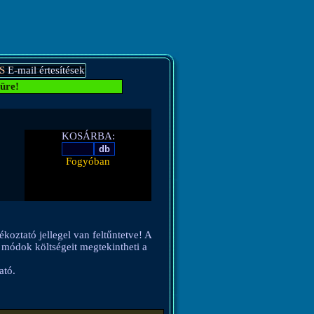
S
E-mail értesítések
üre!
KOSÁRBA:
Fogyóban
ékoztató jellegel van feltűntetve! A
si módok költségeit megtekintheti a
ató.