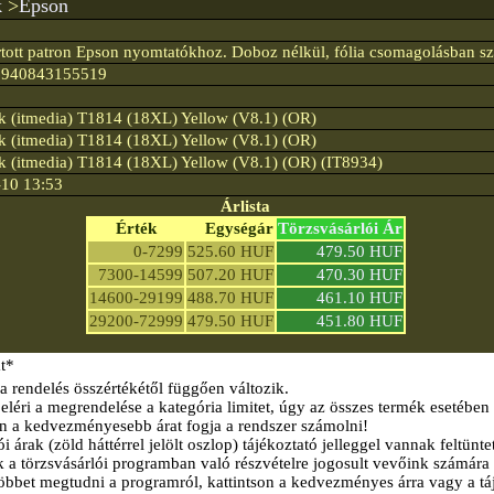
k
>
Epson
tott patron Epson nyomtatókhoz. Doboz nélkül, fólia csomagolásban szá
6940843155519
k (itmedia) T1814 (18XL) Yellow (V8.1) (OR)
k (itmedia) T1814 (18XL) Yellow (V8.1) (OR)
k (itmedia) T1814 (18XL) Yellow (V8.1) (OR) (IT8934)
10 13:53
Árlista
Érték
Egységár
Törzsvásárlói Ár
0-7299
525.60 HUF
479.50 HUF
7300-14599
507.20 HUF
470.30 HUF
14600-29199
488.70 HUF
461.10 HUF
29200-72999
479.50 HUF
451.80 HUF
t*
a rendelés összértékétől függően változik.
éri a megrendelése a kategória limitet, úgy az összes termék esetében
n a kedvezményesebb árat fogja a rendszer számolni!
i árak (zöld háttérrel jelölt oszlop) tájékoztató jelleggel vannak feltünte
k a törzsvásárlói programban való részvételre jogosult vevőink számára 
öbbet megtudni a programról, kattintson a kedvezményes árra vagy a tá