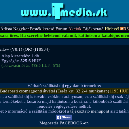
Árlista
Nagyker
Festék kereső
Fórum
Akciók
Tájékoztató
Hírlevél
RS
sara üres.
Ha szeretne beletenni valamit, kattintson a katalógus men
ellow (V8.1) (OR) (IT8934)
Alap kiszerelés: 1 db
Egységár:
525.6
HUF
(Törzsvásárlói ár:
479.5
HUF, -9%)
Várható szállítási díj egy darab termékre:
Budapesti csomagponti átvétel (Teréz krt. 32 2-4 munkanap)
1195 HUF
a szállítási díj is tovább csökken arányosan, ez a szállítási díj csak táj
be a termékeket a kosárba majd kattintson a kosárra, a különböző szállítá
rendelés véglegesítése nélkül.
ebb információ a szállítási módokról a
tájékoztató menüpont
alatt találh
Megosztás FACEBOOK-on