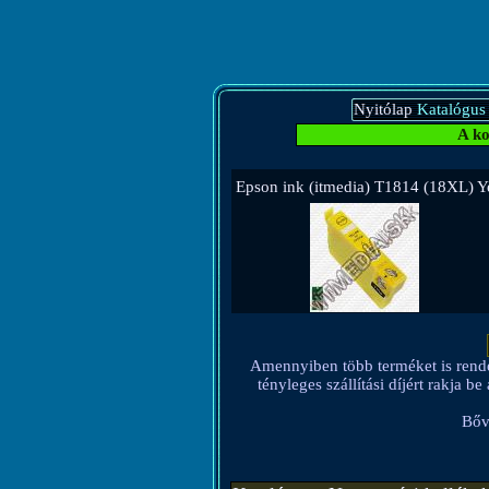
Nyitólap
Katalógus
A ko
Epson ink (itmedia) T1814 (18XL) Y
Amennyiben több terméket is rendel, 
tényleges szállítási díjért rakja 
Bőv