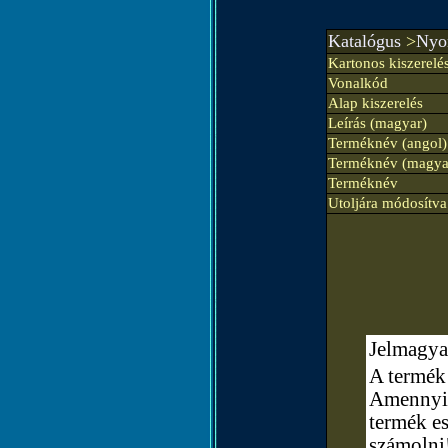
Katalógus
>
Nyom
Kartonos kiszerelé
Vonalkód
Alap kiszerelés
Leírás (magyar)
Terméknév (angol)
Terméknév (magya
Terméknév
Utoljára módosítva
Jelmagya
A termék 
Amennyibe
termék e
számolni