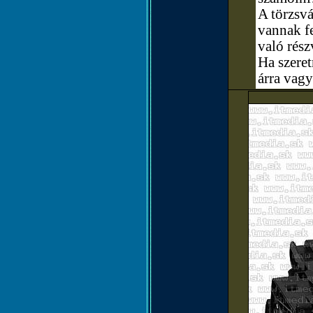
A törzsvá
vannak fe
való rész
Ha szere
árra vagy