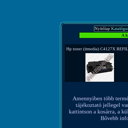
Nyitólap
Katalógu
A k
Hp toner (itmedia) C4127X REFIL
Amennyiben több terméket
tájékoztató jellegel va
kattintson a kosárra, a k
Bővebb info