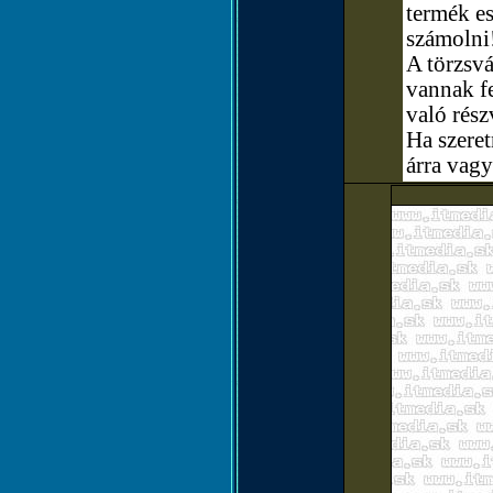
termék e
számolni
A törzsvá
vannak fe
való rész
Ha szere
árra vagy