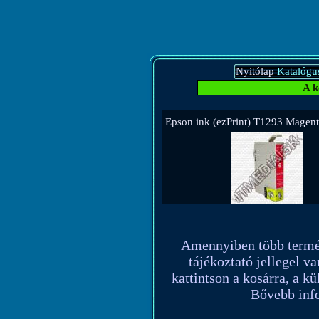
Nyitólap
Katalógu
A k
Epson ink (ezPrint) T1293 Magent
Amennyiben több terméket
tájékoztató jellegel va
kattintson a kosárra, a k
Bővebb info