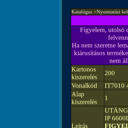
Katalógus
>
Nyomtatási kel
Figyelem, utolsó 
felvenn
Ha nem szeretne lema
kiárusításos terméke
nem ál
Kartonos
200
kiszerelés
Vonalkód
IT7010 
Alap
1
kiszerelés
UTÁNGY
IP 6600D
Leírás
FIGYEL