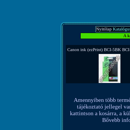
Nyitólap
Katalógu
A k
Canon ink (ezPrint) BCI-5BK BC
Amennyiben több terméket
tájékoztató jellegel va
kattintson a kosárra, a k
Bővebb info