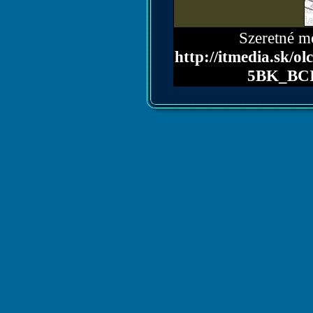
Szeretné me
http://itmedia.sk
5BK_BC