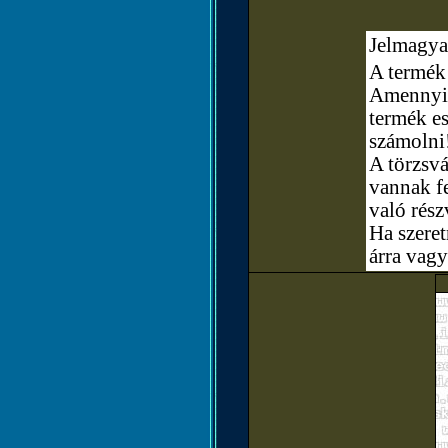
Jelmagya
A termék 
Amennyibe
termék e
számolni
A törzsvá
vannak fe
való rész
Ha szere
árra vagy