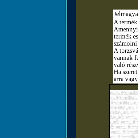
Jelmagya
A termék 
Amennyibe
termék e
számolni
A törzsvá
vannak fe
való rész
Ha szere
árra vagy