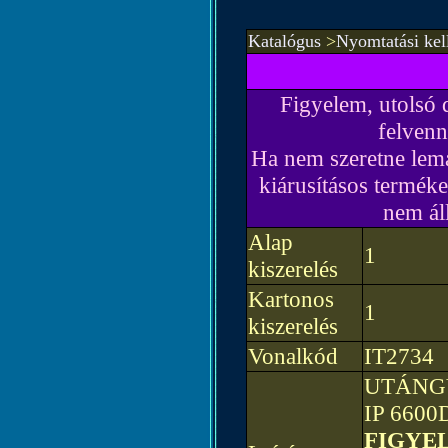
Katalógus
>
Nyomtatási kel
Figyelem, utolsó 
felvenn
Ha nem szeretne lema
kiárusításos terméke
nem ál
Alap
1
kiszerelés
Kartonos
1
kiszerelés
Vonalkód
IT2734
UTÁNGY
IP 6600D
FIGYEL