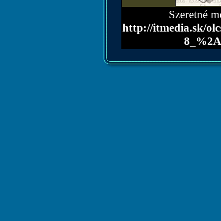
Szeretné me
http://itmedia.sk
8_%2A