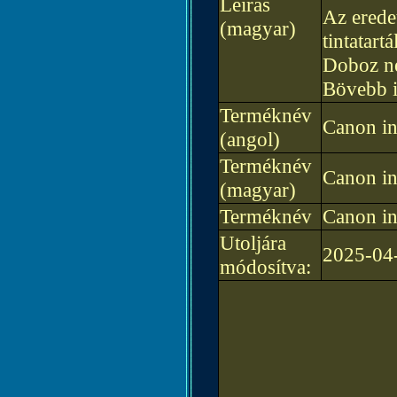
Leírás
Az eredet
(magyar)
tintatart
Doboz né
Bövebb i
Terméknév
Canon i
(angol)
Terméknév
Canon i
(magyar)
Terméknév
Canon i
Utoljára
2025-04
módosítva: