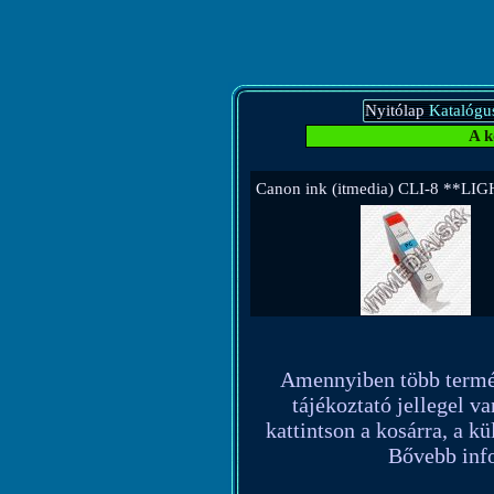
Nyitólap
Katalógu
A k
Canon ink (itmedia) CLI-8 **LI
Amennyiben több terméket
tájékoztató jellegel va
kattintson a kosárra, a k
Bővebb info