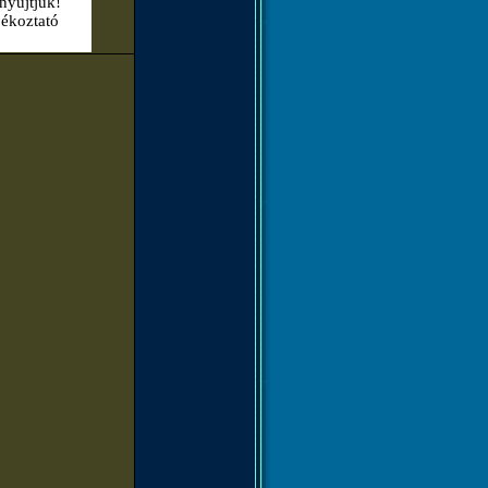
nyújtjuk!
jékoztató