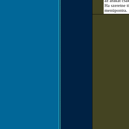
az árakat csa
Ha szeretne t
menüpontra.