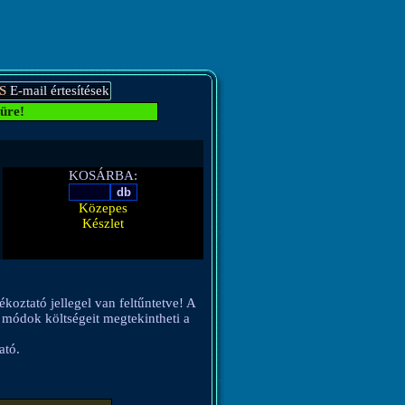
S
E-mail értesítések
üre!
KOSÁRBA:
Közepes
Készlet
ékoztató jellegel van feltűntetve! A
si módok költségeit megtekintheti a
ató.