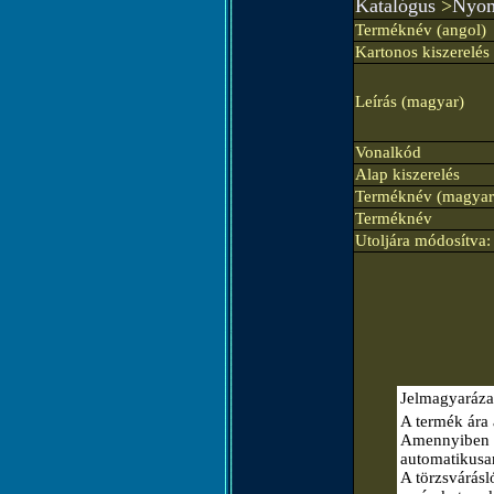
Katalógus
>
Nyom
Terméknév (angol)
Kartonos kiszerelés
Leírás (magyar)
Vonalkód
Alap kiszerelés
Terméknév (magyar
Terméknév
Utoljára módosítva:
Jelmagyaráza
A termék ára 
Amennyiben el
automatikusa
A törzsvárásló