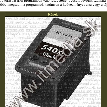
k a törzsvásárlói programban való részvételre jogosult vevőink számára 
öbbet megtudni a programról, kattintson a kedvezményes árra vagy a tá
Képek