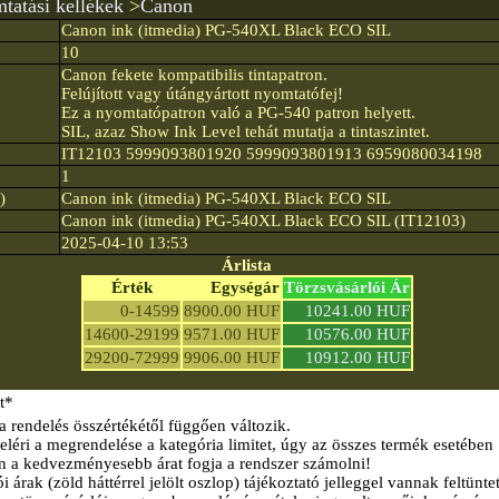
tatási kellékek
>
Canon
Canon ink (itmedia) PG-540XL Black ECO SIL
10
Canon fekete kompatibilis tintapatron.
Felújított vagy útángyártott nyomtatófej!
Ez a nyomtatópatron való a PG-540 patron helyett.
SIL, azaz Show Ink Level tehát mutatja a tintaszintet.
IT12103 5999093801920 5999093801913 6959080034198
1
)
Canon ink (itmedia) PG-540XL Black ECO SIL
Canon ink (itmedia) PG-540XL Black ECO SIL (IT12103)
2025-04-10 13:53
Árlista
Érték
Egységár
Törzsvásárlói Ár
0-14599
8900.00 HUF
10241.00 HUF
14600-29199
9571.00 HUF
10576.00 HUF
29200-72999
9906.00 HUF
10912.00 HUF
t*
a rendelés összértékétől függően változik.
éri a megrendelése a kategória limitet, úgy az összes termék esetében
n a kedvezményesebb árat fogja a rendszer számolni!
i árak (zöld háttérrel jelölt oszlop) tájékoztató jelleggel vannak feltünte