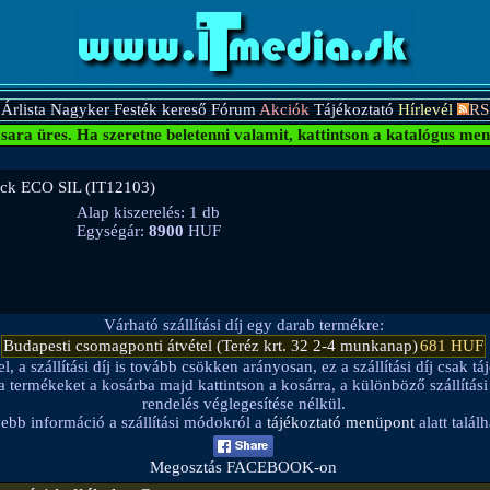
Árlista
Nagyker
Festék kereső
Fórum
Akciók
Tájékoztató
Hírlevél
RS
sara üres.
Ha szeretne beletenni valamit, kattintson a katalógus men
ack ECO SIL (IT12103)
Alap kiszerelés: 1 db
Egységár:
8900
HUF
Várható szállítási díj egy darab termékre:
Budapesti csomagponti átvétel (Teréz krt. 32 2-4 munkanap)
681 HUF
a szállítási díj is tovább csökken arányosan, ez a szállítási díj csak táj
be a termékeket a kosárba majd kattintson a kosárra, a különböző szállítá
rendelés véglegesítése nélkül.
ebb információ a szállítási módokról a
tájékoztató menüpont
alatt találh
Megosztás FACEBOOK-on