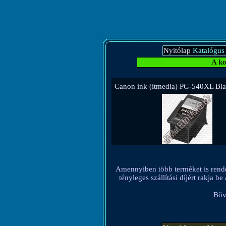
Nyitólap
Katalógus
A ko
Canon ink (itmedia) PG-540XL Bl
Amennyiben több terméket is rendel, 
tényleges szállítási díjért rakja 
Bőv