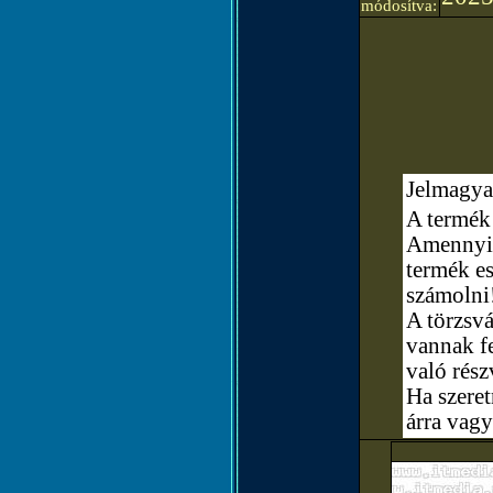
módosítva:
Jelmagya
A termék 
Amennyibe
termék e
számolni
A törzsvá
vannak fe
való rész
Ha szere
árra vagy