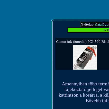
Nyitólap
Katalógu
A k
Canon ink (itmedia) PGI-520 Bla
Amennyiben több terméket
tájékoztató jellegel va
kattintson a kosárra, a k
Bővebb info