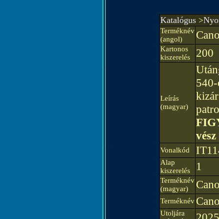
Katalógus
>
Nyom
Terméknév
Cano
(angol)
Kartonos
200
kiszerelés
Után
540-
kizá
Leírás
(magyar)
patr
FIGY
vész
IT11
Vonalkód
Alap
1
kiszerelés
Terméknév
Cano
(magyar)
Cano
Terméknév
Utoljára
2025