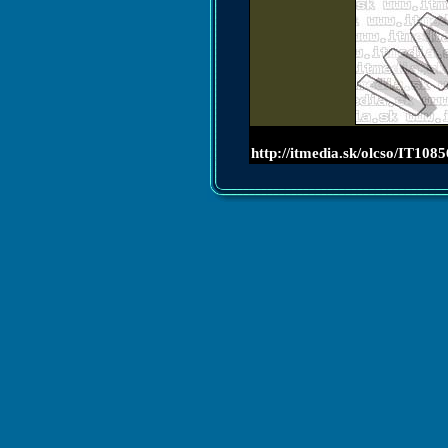
http://itmedia.sk/olcso/