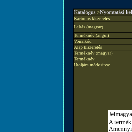
Katalógus
>
Nyomtatási ke
Kartonos kiszerelés
Leírás (magyar)
Terméknév (angol)
Vonalkód
Alap kiszerelés
Terméknév (magyar)
Terméknév
Utoljára módosítva:
Jelmagya
A termék 
Amennyibe