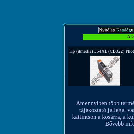
Nyitólap
Katalógu
A k
Hp (itmedia) 364XL (CB322) Pho
Amennyiben több terméket
tájékoztató jellegel va
kattintson a kosárra, a k
Bővebb info