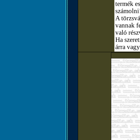
termék e
számolni
A törzsvá
vannak fe
való rész
Ha szere
árra vagy