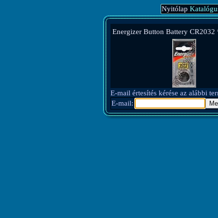
Nyitólap
Katalógu
Energizer Button Battery CR2032
E-mail értesítés kérése az alábbi t
E-mail: