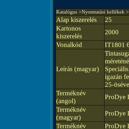
Katalógus
>
Nyomtatási kellékek
>
Alap kiszerelés
25
Kartonos
2000
kiszerelés
Vonalkód
IT1801 
Tintasu
méreténé
Leírás (magyar)
Speciáli
igazán f
25-öséve
Terméknév
ProDye D
(angol)
Terméknév
ProDye D
(magyar)
Terméknév
ProDye D