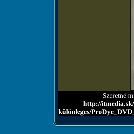
Szeretné me
http://itmedia.s
különleges/ProDye_DV