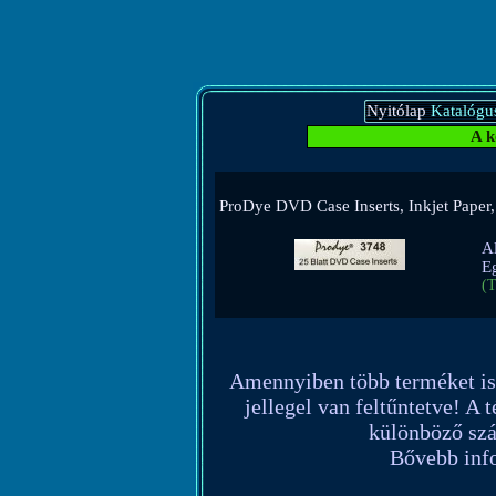
Nyitólap
Katalógu
A k
ProDye DVD Case Inserts, Inkjet Paper
Al
E
(T
Amennyiben több terméket is re
jellegel van feltűntetve! A 
különböző szál
Bővebb info