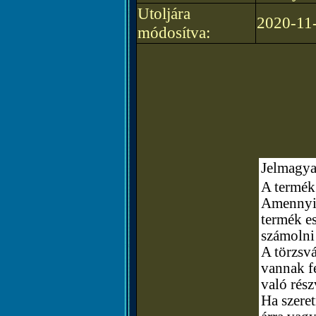
Utoljára
2020-11
módosítva:
Jelmagya
A termék 
Amennyibe
termék e
számolni
A törzsvá
vannak fe
való rész
Ha szere