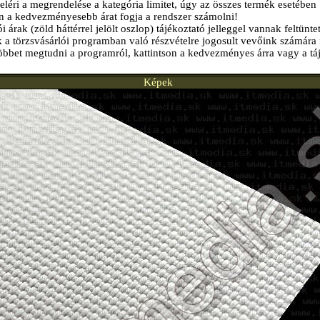
éri a megrendelése a kategória limitet, úgy az összes termék esetében
n a kedvezményesebb árat fogja a rendszer számolni!
i árak (zöld háttérrel jelölt oszlop) tájékoztató jelleggel vannak feltünte
k a törzsvásárlói programban való részvételre jogosult vevőink számára 
öbbet megtudni a programról, kattintson a kedvezményes árra vagy a tá
Képek