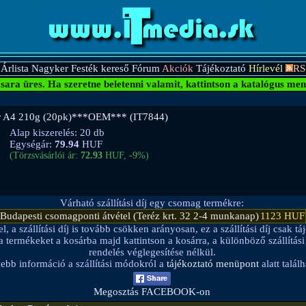
Árlista
Nagyker
Festék kereső
Fórum
Akciók
Tájékoztató
Hírlevél
RS
sara üres.
Ha szeretne beletenni valamit, kattintson a katalógus men
er A4 210g (20pk)***OEM*** (IT7844)
Alap kiszerelés: 20 db
Egységár:
79.94
HUF
(Törzsvásárlói ár:
72.93
HUF, -9%)
Várható szállítási díj egy csomag termékre:
Budapesti csomagponti átvétel (Teréz krt. 32 2-4 munkanap)
1123 HUF
a szállítási díj is tovább csökken arányosan, ez a szállítási díj csak táj
be a termékeket a kosárba majd kattintson a kosárra, a különböző szállítá
rendelés véglegesítése nélkül.
ebb információ a szállítási módokról a
tájékoztató menüpont
alatt találh
Megosztás FACEBOOK-on