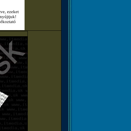
tve, ezeket
nyújtjuk!
jékoztató