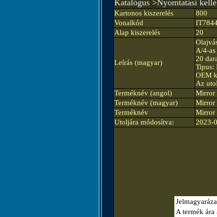
Katalógus
>
Nyomtatási kell
Kartonos kiszerelés
800
Vonalkód
IT784
Alap kiszerelés
20
Olajvás
A/4-as
20 dar
Leírás (magyar)
Tipus
OEM ki
Az uto
Terméknév (angol)
Mirror
Terméknév (magyar)
Mirror
Terméknév
Mirror
Utoljára módosítva:
2023-0
Jelmagyaráza
A termék ára 