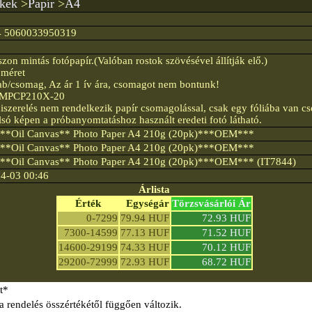
ékek
>
Papír
>
A4
4 5060033950319
zon mintás fotópapír.(Valóban rostok szövésével állítják elő.)
 méret
ab/csomag, Az ár 1 ív ára, csomagot nem bontunk!
: MPCP210X-20
szerelés nem rendelkezik papír csomagolással, csak egy fóliába van c
lsó képen a próbanyomtatáshoz használt eredeti fotó látható.
 **Oil Canvas** Photo Paper A4 210g (20pk)***OEM***
 **Oil Canvas** Photo Paper A4 210g (20pk)***OEM***
 **Oil Canvas** Photo Paper A4 210g (20pk)***OEM*** (IT7844)
4-03 00:46
Árlista
Érték
Egységár
Törzsvásárlói Ár
0-7299
79.94 HUF
72.93 HUF
7300-14599
77.13 HUF
71.52 HUF
14600-29199
74.33 HUF
70.12 HUF
29200-72999
72.93 HUF
68.72 HUF
t*
a rendelés összértékétől függően változik.