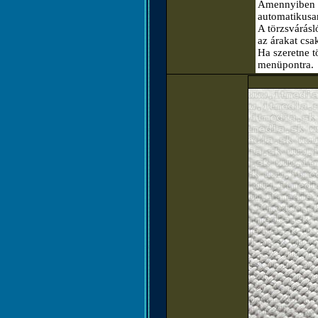
Amennyiben el
automatikusa
A törzsvárásló
az árakat csa
Ha szeretne t
menüpontra.