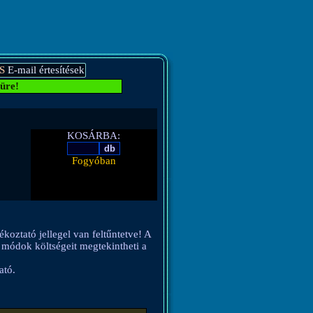
S
E-mail értesítések
üre!
KOSÁRBA:
Fogyóban
ékoztató jellegel van feltűntetve! A
si módok költségeit megtekintheti a
ató.