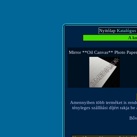
Nyitólap
Katalógus
A ko
Mirror **Oil Canvas** Photo Pap
Amennyiben több terméket is rendel, 
tényleges szállítási díjért rakja 
Bőv