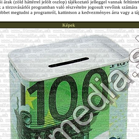
i árak (zöld háttérrel jelölt oszlop) tájékoztató jelleggel vannak feltünte
k a törzsvásárlói programban való részvételre jogosult vevőink számára 
öbbet megtudni a programról, kattintson a kedvezményes árra vagy a tá
Képek