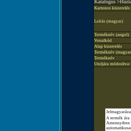
Katalógus
>
Házta
Kartonos kiszerelés
Leírás (magyar)
Terméknév (angol)
Vonalkód
Alap kiszerelés
Terméknév (magyar
Terméknév
Utoljára módosítva:
Jelmagyaráza
A termék ára 
Amennyiben el
automatikusa