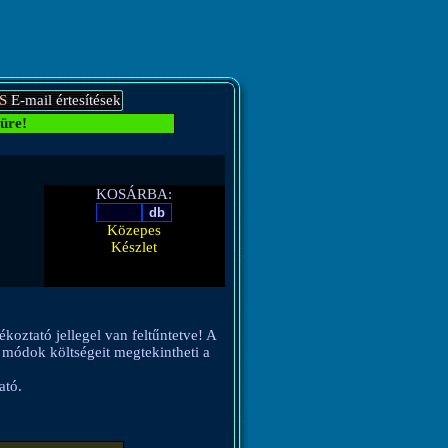
S
E-mail értesítések
üre!
KOSÁRBA:
Közepes
Készlet
ékoztató jellegel van feltűntetve! A
si módok költségeit megtekintheti a
ató.