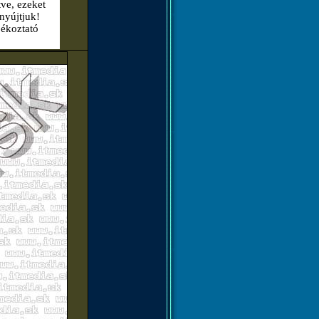
tve, ezeket
nyújtjuk!
jékoztató