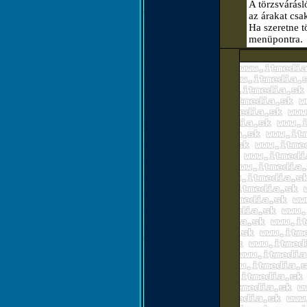
A törzsvárásló
az árakat csa
Ha szeretne t
menüpontra.