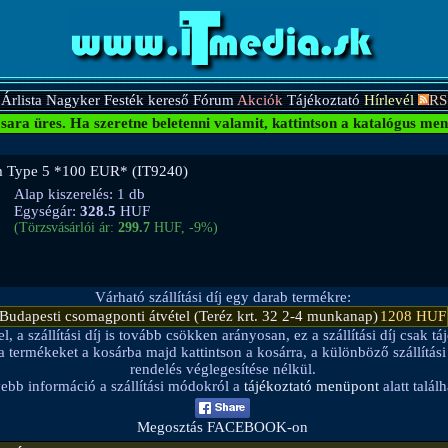
Árlista
Nagyker
Festék kereső
Fórum
Akciók
Tájékoztató
Hírlevél
RS
sara üres.
Ha szeretne beletenni valamit, kattintson a katalógus men
 Type 5 *100 EUR* (IT9240)
Alap kiszerelés: 1 db
Egységár:
328.5
HUF
(Törzsvásárlói ár:
299.7
HUF, -9%)
Várható szállítási díj egy darab termékre:
Budapesti csomagponti átvétel (Teréz krt. 32 2-4 munkanap)
1208 HUF
a szállítási díj is tovább csökken arányosan, ez a szállítási díj csak táj
be a termékeket a kosárba majd kattintson a kosárra, a különböző szállítá
rendelés véglegesítése nélkül.
ebb információ a szállítási módokról a
tájékoztató menüpont
alatt találh
Megosztás FACEBOOK-on