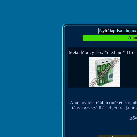
Nyitólap
Katalógus
A ko
Metal Money Box *medium* 11 cm
Amennyiben több terméket is rendel, 
tényleges szállítási díjért rakja 
Bőv