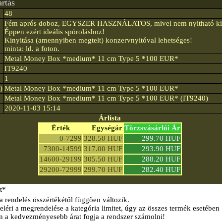
rtás
48
Fém aprós doboz, EGYSZER HASZNÁLATOS, mivel nem nyitható ki r
Éppen ezért ideális spóroláshoz!
Kinyitása (amennyiben megtelt) konzervnyitóval lehetséges!
minta: ld. a foton.
Metal Money Box *medium* 11 cm Type 5 *100 EUR*
IT9240
1
)
Metal Money Box *medium* 11 cm Type 5 *100 EUR*
Metal Money Box *medium* 11 cm Type 5 *100 EUR* (IT9240)
2020-11-03 15:14
Árlista
Érték
Egységár
Törzsvásárlói Ár
0-7299
328.50 HUF
299.70 HUF
7300-14599
317.00 HUF
293.90 HUF
14600-29199
305.50 HUF
288.20 HUF
29200-72999
299.70 HUF
282.40 HUF
t*
a rendelés összértékétől függően változik.
éri a megrendelése a kategória limitet, úgy az összes termék esetében
n a kedvezményesebb árat fogja a rendszer számolni!