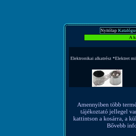
Nyitólap
Katalógu
A k
Elektronikai alkatrész *Elektret
Amennyiben több terméket
tájékoztató jellegel va
kattintson a kosárra, a k
Bővebb info