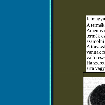
Jelmagya
A termék 
Amennyibe
termék e
számolni
A törzsvá
vannak fe
való rész
Ha szere
árra vagy