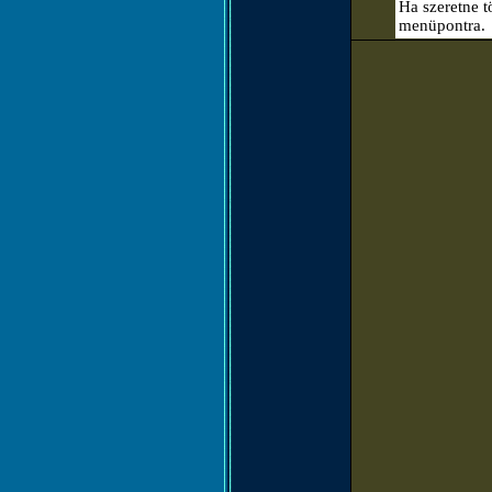
Ha szeretne t
menüpontra.