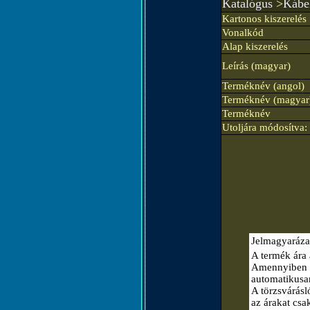
Katalógus
>
Kábe
Kartonos kiszerelés
Vonalkód
Alap kiszerelés
Leírás (magyar)
Terméknév (angol)
Terméknév (magyar
Terméknév
Utoljára módosítva:
Jelmagyaráza
A termék ára 
Amennyiben el
automatikusa
A törzsvárásló
az árakat csa