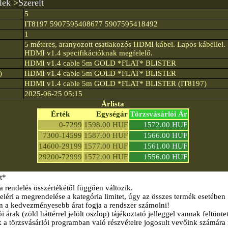
lek
>
Szerelt
5
IT8197 5907595408677 5907595418492
1
5 méteres, aranyozott csatlakozós HDMI kábel. Lapos kábellel.
HDMI v1.4 specifikációknak megfelelő.
HDMI v1.4 cable 5m GOLD *FLAT* BLISTER
)
HDMI v1.4 cable 5m GOLD *FLAT* BLISTER
HDMI v1.4 cable 5m GOLD *FLAT* BLISTER (IT8197)
2025-06-25 05:15
Árlista
Érték
Egységár
Törzsvásárlói Ár
0-7299
1598.00 HUF
1572.00 HUF
7300-14599
1587.00 HUF
1566.00 HUF
14600-29199
1577.00 HUF
1561.00 HUF
29200-72999
1572.00 HUF
1556.00 HUF
t*
a rendelés összértékétől függően változik.
éri a megrendelése a kategória limitet, úgy az összes termék esetében
n a kedvezményesebb árat fogja a rendszer számolni!
i árak (zöld háttérrel jelölt oszlop) tájékoztató jelleggel vannak feltünte
k a törzsvásárlói programban való részvételre jogosult vevőink számára 