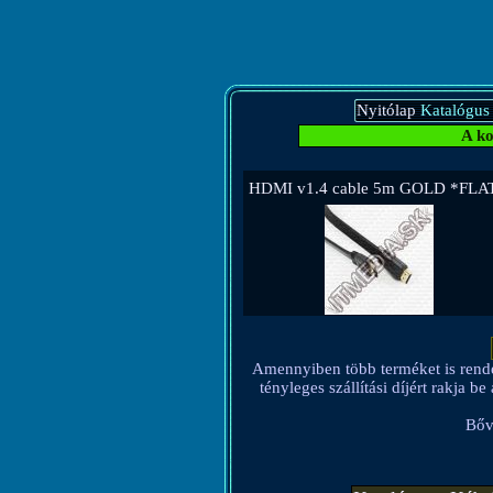
Nyitólap
Katalógus
A ko
HDMI v1.4 cable 5m GOLD *FLAT
Amennyiben több terméket is rendel, 
tényleges szállítási díjért rakja 
Bőv