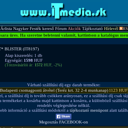
Árlista
Nagyker
Festék kereső
Fórum
Akciók
Tájékoztató
Hírlevél
RS
sara üres.
Ha szeretne beletenni valamit, kattintson a katalógus men
* BLISTER (IT8197)
Alap kiszerelés: 1 db
Egységár:
1598
HUF
(Törzsvásárlói ár:
1572
HUF, -2%)
Várható szállítási díj egy darab termékre:
Budapesti csomagponti átvétel (Teréz krt. 32 2-4 munkanap)
1123 HUF
a szállítási díj is tovább csökken arányosan, ez a szállítási díj csak táj
be a termékeket a kosárba majd kattintson a kosárra, a különböző szállítá
rendelés véglegesítése nélkül.
ebb információ a szállítási módokról a
tájékoztató menüpont
alatt találh
Megosztás FACEBOOK-on