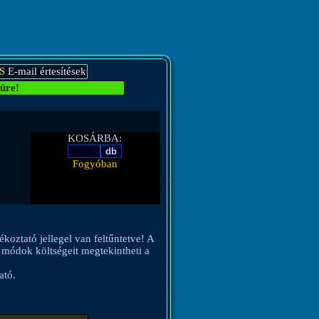
S
E-mail értesítések
üre!
KOSÁRBA:
Fogyóban
ékoztató jellegel van feltűntetve! A
si módok költségeit megtekintheti a
ató.