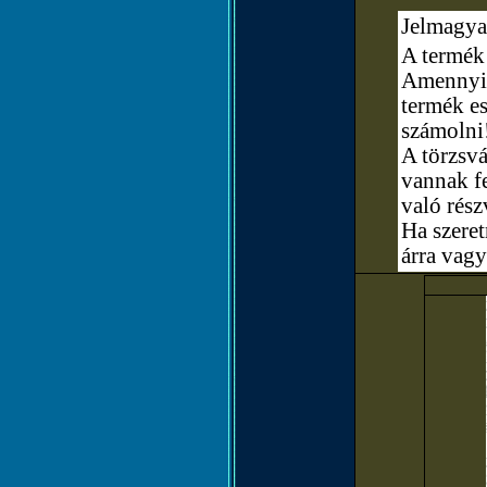
Jelmagya
A termék 
Amennyibe
termék e
számolni
A törzsvá
vannak fe
való rész
Ha szere
árra vagy