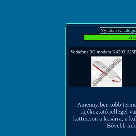
Nyitólap
Katalógu
A k
Vodafone 3G modem K4203 (USB 
Amennyiben több terméket
tájékoztató jellegel va
kattintson a kosárra, a k
Bővebb info