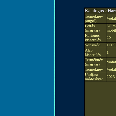
Katalógus
>
Har
Terméknév
Voda
(angol)
Leírás
3G mo
(magyar)
mobil
Kartonos
20
kiszerelés
Vonalkód
IT13
Alap
1
kiszerelés
Terméknév
Voda
(magyar)
Terméknév
Voda
Utoljára
2023-
módosítva: