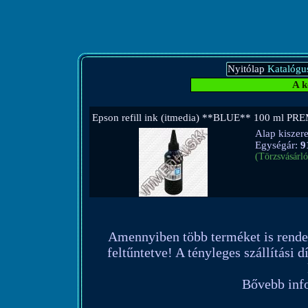
Nyitólap
Katalógu
A k
Epson refill ink (itmedia) **BLUE** 100 ml P
Alap kiszere
Egységár:
9
(Törzsvásárló
Amennyiben több terméket is rendel, 
feltűntetve! A tényleges szállítási 
Bővebb info