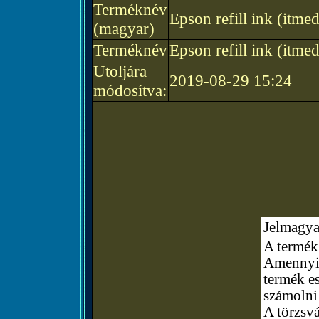
Terméknév
Epson refill ink (i
(magyar)
Terméknév
Epson refill ink (i
Utoljára
2019-08-29 15:24
módosítva:
Jelmagya
A termék 
Amennyibe
termék e
számolni
A törzsvá