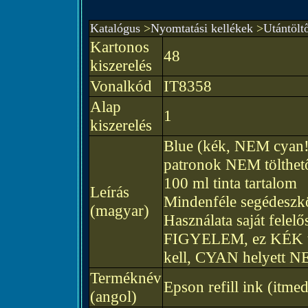
Katalógus
>
Nyomtatási kellékek
>
Utántölt
Kartonos
48
kiszerelés
Vonalkód
IT8358
Alap
1
kiszerelés
Blue (kék, NEM cyan!
patronok NEM tölthető
100 ml tinta tartalom
Leírás
Mindenféle segédeszkö
(magyar)
Használata saját felelő
FIGYELEM, ez KÉK tint
kell, CYAN helyett N
Terméknév
Epson refill ink (i
(angol)