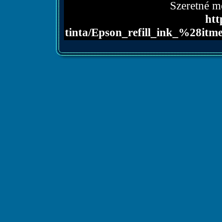
Szeretné me
htt
tinta/Epson_refill_ink_