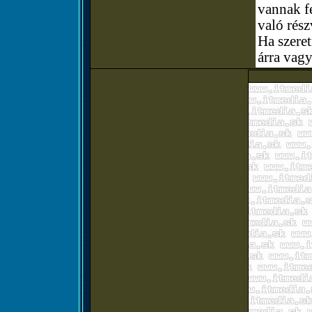
vannak fe
való rész
Ha szere
árra vagy