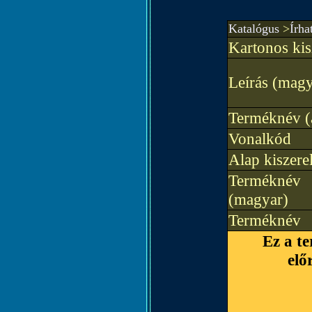
Katalógus
>
Írh
Kartonos kis
Leírás (magy
Terméknév (
Vonalkód
Alap kiszere
Terméknév
(magyar)
Terméknév
Ez a te
elő