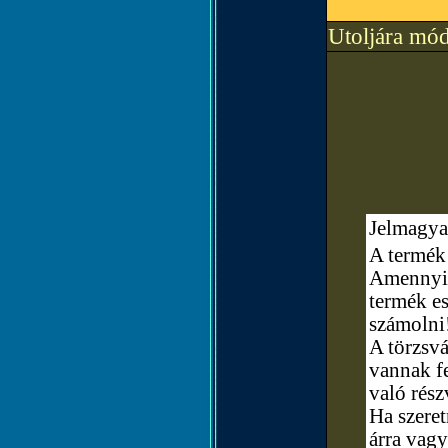
Utoljára mód
Jelmagya
A termék 
Amennyibe
termék e
számolni
A törzsvá
vannak fe
való rész
Ha szere
árra vagy