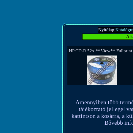
Nyitólap
Katalógu
A k
HP CD-R 52x **50cw** Fullprin
Amennyiben több terméket
tájékoztató jellegel va
kattintson a kosárra, a k
Bővebb info