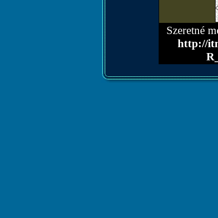
Szeretné me
http://
R