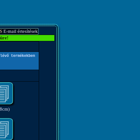
S
E-mail értesítések
üre!
lévő termékekben
(8cm)