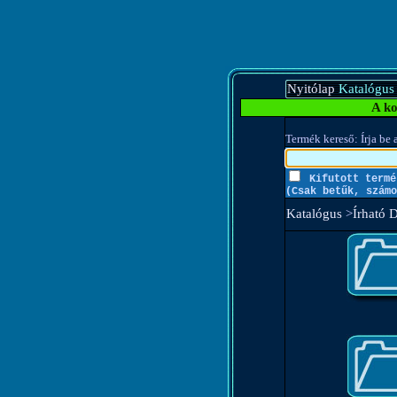
Nyitólap
Katalógus
A ko
Termék kereső: Írja be a
Kifutott termé
(Csak betűk, számo
Katalógus
>
Írható