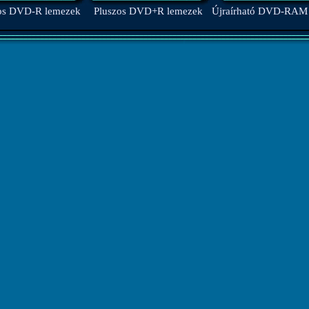
os DVD-R lemezek
Pluszos DVD+R lemezek
Újraírható DVD-RAM