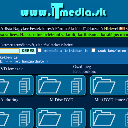
Árlista
Nagyker
Festék kereső
Fórum
Akciók
Tájékoztató
Hírlevél
RS
sara üres.
Ha szeretne beletenni valamit, kattintson a katalógus men
 keresett termék nevét, elég részleteket is beírni.
Keresés a leírásban is
Csak készleten 
kekben is
k, - + jel használható.)
Oszd meg
 DVD lemezek
Facebookon:
Authoring
M-Disc DVD
Mini DVD lemez 