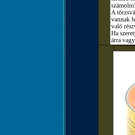
számolni
A törzsvá
vannak fe
való rész
Ha szere
árra vagy