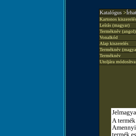
Katalógus
>
Írh
Kartonos kiszerelé
Leírás (magyar)
Terméknév (angol)
Vonalkód
Alap kiszerelés
Terméknév (magya
Terméknév
Utoljára módosítva
Jelmagya
A termék 
Amennyibe
termék e