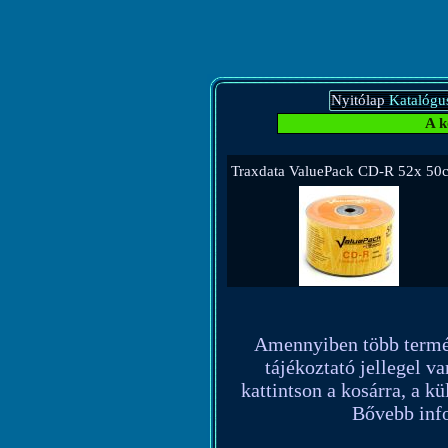
Nyitólap
Katalógu
A k
Traxdata ValuePack CD-R 52x 50
Amennyiben több terméket
tájékoztató jellegel va
kattintson a kosárra, a k
Bővebb info